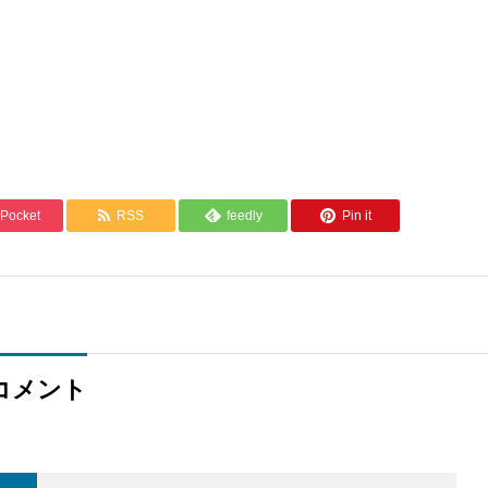
es and
Consulting
Consulting
"Happiness Hub"
Design"
Pocket
RSS
feedly
Pin it
コメント