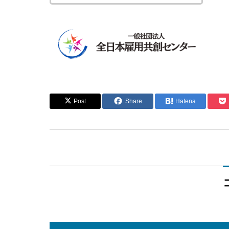
for Executiv
Managers
Post
Share
Hatena