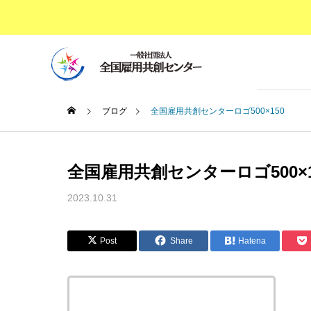
ブログ
全国雇用共創センターロゴ500×150
成功事
事業概要
全国雇用共創センターロゴ500×1
BUSINESS OV
2023.10.31
BLOG
ABOUT US
SERVICE
ブログ
経営者・
団体概要
サービス
Post
Share
Hatena
け障がい
修
理事長メッ
私が専
Disability
PRESIDENT M
この記事のタイトルとURLをコピーする
たこと
Employment 