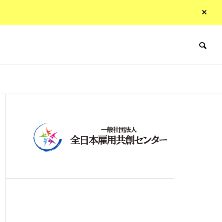
BOARD MEMBER
役員紹介
者雇用持続
ルティン
らきデザイ
オンラインサロン
事業「ハピネスワ
t
ークサロン」
ity