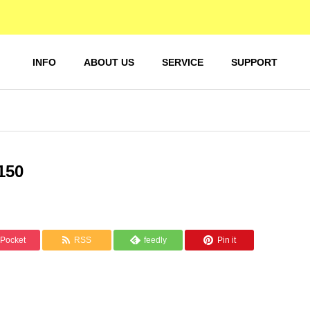
INFO
ABOUT US
SERVICE
SUPPORT
例とインタビュー
団体概要
50
ERVIEW
COMPANY PROFILE
障がい
障がい者雇用持続
コンサ
管理職向
コンサルティング
グ"はた
Pocket
RSS
feedly
Pin it
者雇用研
「ハピネスハブ」
ン"
セージ
Solving Social Problems
Disability
Disability
務理事に就任して思っ
Employment
Employmen
ESSAGE
社会問題解決
。
Training
Sustainability
Sustainabil